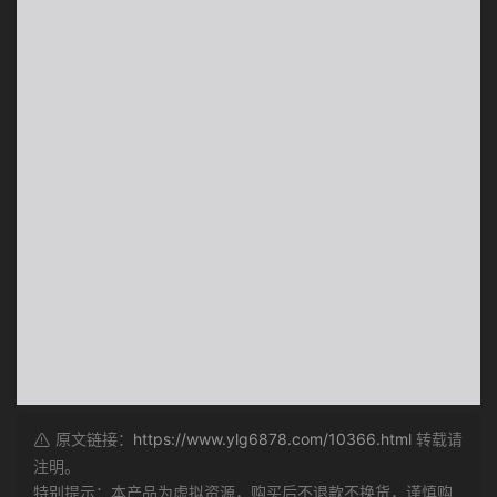
原文链接：
https://www.ylg6878.com/10366.html
转载请
注明。
特别提示：本产品为虚拟资源，购买后不退款不换货，谨慎购