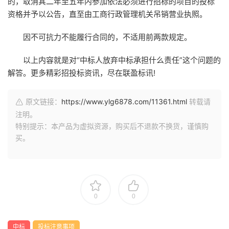
的，取消其二年至五年内参加依法必须进行招标的项目的投标
资格并予以公告，直至由工商行政管理机关吊销营业执照。
因不可抗力不能履行合同的，不适用前两款规定。
以上内容就是对“中标人放弃中标承担什么责任”这个问题的
解答。更多精彩招投标资讯，尽在联盈标讯!
原文链接：
https://www.ylg6878.com/11361.html
转载请
注明。
特别提示：本产品为虚拟资源，购买后不退款不换货，谨慎购
买。
0
0
中标
投标注意事项