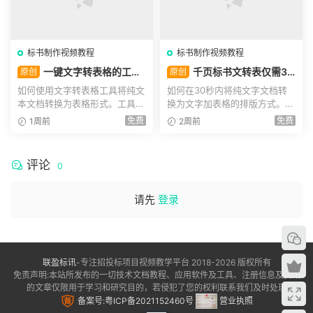
标书制作视频教程
标书制作视频教程
一键文字转表格的工
千页标书文转表仅需3
原创
原创
具，标书一键排版工具使用教
秒！标书批量文字转表格的小
如何使用文字转表格工具将纯文
如何在30秒内将纯文字文档转
程
工具！
本文档转换为表格形式。工具提
换为文字加表格的排版方式。通
供两种排版模式：a排版...
过使用文转表工具，选择...
免费
免费
1周前
2周前
评论
0
请先
登录
联盈标讯
-专注招投标项目视频教学平台 2018-2026 版权所有
免责声明:本站所发布的一切技术文档教程、应用软件及工具、注册信息及资讯
的文章仅限用于学习和研究目的，若侵犯了您的权利联系我们及时处理
备案号:粤ICP备2021152460号
营业执照