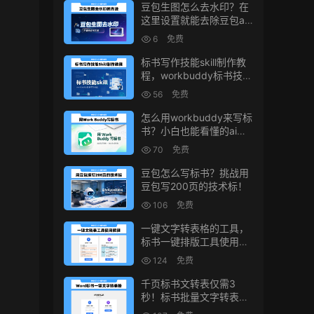
豆包生图怎么去水印？在
这里设置就能去除豆包ai
生图水印
6
免费
标书写作技能skill制作教
程，workbuddy标书技能
生成教程
56
免费
怎么用workbuddy来写标
书？小白也能看懂的ai标
书写作方法！
70
免费
豆包怎么写标书？挑战用
豆包写200页的技术标！
106
免费
一键文字转表格的工具，
标书一键排版工具使用教
程
124
免费
千页标书文转表仅需3
秒！标书批量文字转表格
的小工具！