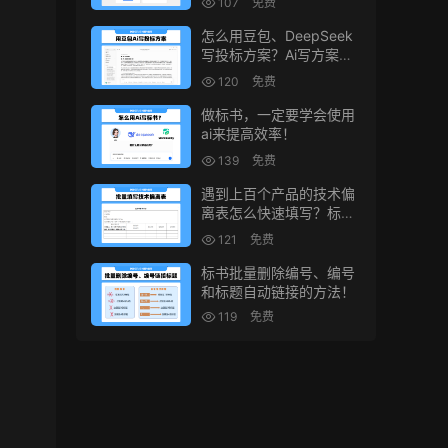
107
免费
怎么用豆包、DeepSeek
写投标方案？Ai写方案的
小技巧
120
免费
做标书，一定要学会使用
ai来提高效率！
139
免费
遇到上百个产品的技术偏
离表怎么快速填写？标书
制作技巧！
121
免费
标书批量删除编号、编号
和标题自动链接的方法！
119
免费