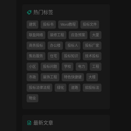
热门标签
建筑
投标书
Word教程
投标文件
联盈网络
装修工程
应急预案
大厦
商务投标
办公楼
投标人
投标厂家
售后服务
住宅
投标知识
技术投标
小区
投标问题
学校
电力
工程
市政
装饰工程
特色快捷键
大楼
投标法律法规
绿化
道路
招投标法
物业
最新文章