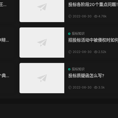
王条
投标各阶段20个重点问题
2022-06-30
4.76k
投标知识
申辩被
招投标活动中被侵权时如
权？
2022-06-30
2.52k
投标知识
个典型
投标质疑函怎么写?
2022-06-30
3.5k