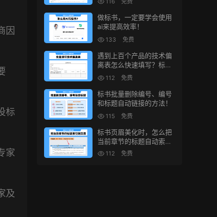
116
免费
。
做标书，一定要学会使用
ai来提高效率！
商因
133
免费
遇到上百个产品的技术偏
离表怎么快速填写？标书
要
制作技巧！
112
免费
标书批量删除编号、编号
和标题自动链接的方法！
投标
115
免费
标书页眉美化时，怎么把
当前章节的标题自动索引
到页眉上？
专家
112
免费
家及