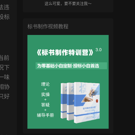
这么可爱，要不要关注我～
法违
投标
标书制作视频教程
当前
况下
一味
相协
只好