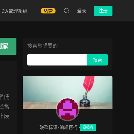
登录
注册
CA管理系统
搜索您想要的！
率低
经常
止废
联盈标讯-编辑柯柯
投稿者