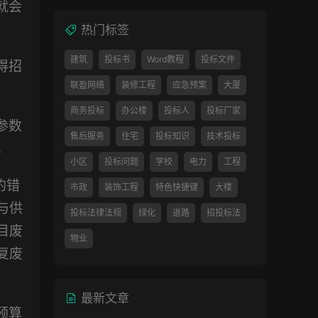
就会
热门标签
建筑
投标书
Word教程
投标文件
得招
联盈网络
装修工程
应急预案
大厦
商务投标
办公楼
投标人
投标厂家
参数
售后服务
住宅
投标知识
技术投标
。
小区
投标问题
学校
电力
工程
的错
市政
装饰工程
特色快捷键
大楼
与供
投标法律法规
绿化
道路
招投标法
目废
物业
复废
最新文章
预算