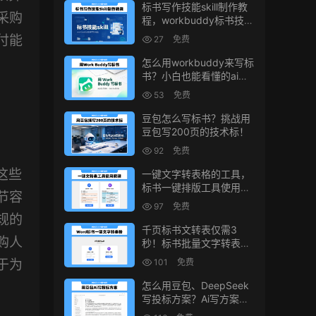
标书写作技能skill制作教
采购
程，workbuddy标书技能
生成教程
付能
27
免费
怎么用workbuddy来写标
书？小白也能看懂的ai标
书写作方法！
53
免费
豆包怎么写标书？挑战用
豆包写200页的技术标！
92
免费
这些
一键文字转表格的工具，
标书一键排版工具使用教
节容
程
97
免费
规的
千页标书文转表仅需3
购人
秒！标书批量文字转表格
的小工具！
101
免费
于为
怎么用豆包、DeepSeek
写投标方案？Ai写方案的
小技巧