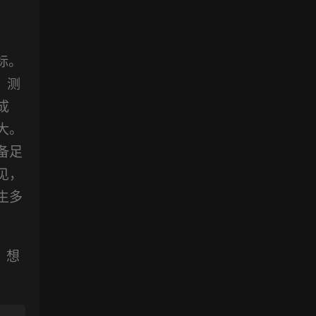
标。
，测
成
大。
备足
见，
生多
，想