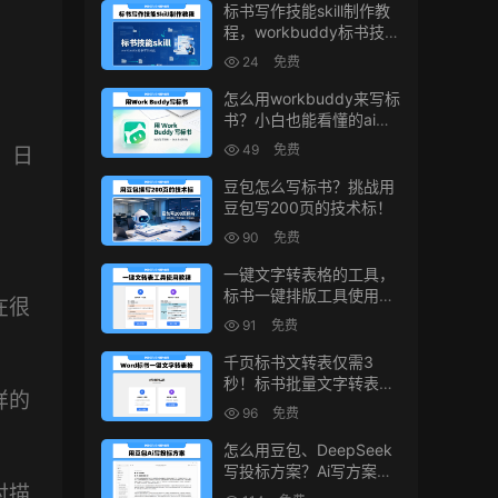
标书写作技能skill制作教
程，workbuddy标书技能
生成教程
24
免费
怎么用workbuddy来写标
书？小白也能看懂的ai标
书写作方法！
49
免费
、日
豆包怎么写标书？挑战用
豆包写200页的技术标！
90
免费
一键文字转表格的工具，
标书一键排版工具使用教
在很
程
91
免费
千页标书文转表仅需3
秒！标书批量文字转表格
样的
的小工具！
96
免费
怎么用豆包、DeepSeek
写投标方案？Ai写方案的
小技巧
对描