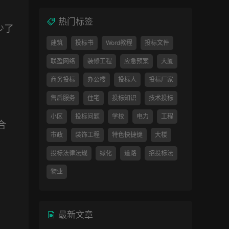
热门标签
少了
建筑
投标书
Word教程
投标文件
联盈网络
装修工程
应急预案
大厦
商务投标
办公楼
投标人
投标厂家
售后服务
住宅
投标知识
技术投标
小区
投标问题
学校
电力
工程
合
市政
装饰工程
特色快捷键
大楼
投标法律法规
绿化
道路
招投标法
物业
最新文章