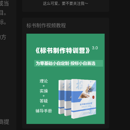
或当
这么可爱，要不要关注我～
目。
标。
标书制作视频教程
购方
商提