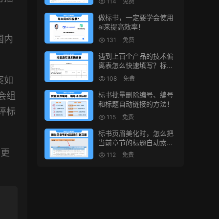
114
免费
做标书，一定要学会使用
ai来提高效率！
国内
131
免费
遇到上百个产品的技术偏
离表怎么快速填写？标书
制作技巧！
108
免费
案如
标书批量删除编号、编号
会组
和标题自动链接的方法！
评标
115
免费
标书页眉美化时，怎么把
当前章节的标题自动索引
到页眉上？
，更
112
免费