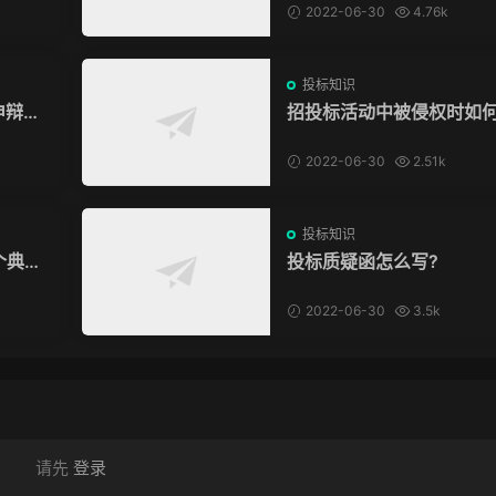
2022-06-30
4.76k
投标知识
申辩被
招投标活动中被侵权时如
权？
2022-06-30
2.51k
投标知识
个典型
投标质疑函怎么写?
2022-06-30
3.5k
请先
登录