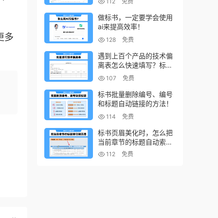
112
免费
做标书，一定要学会使用
ai来提高效率！
更多
128
免费
遇到上百个产品的技术偏
离表怎么快速填写？标书
制作技巧！
107
免费
标书批量删除编号、编号
和标题自动链接的方法！
114
免费
标书页眉美化时，怎么把
当前章节的标题自动索引
到页眉上？
112
免费