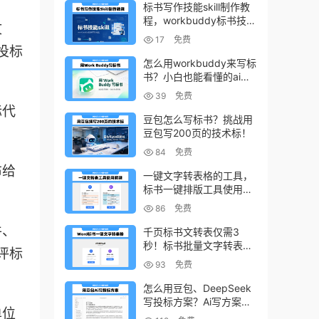
标书写作技能skill制作教
程，workbuddy标书技能
文
生成教程
17
免费
投标
怎么用workbuddy来写标
书？小白也能看懂的ai标
书写作方法！
39
免费
标代
豆包怎么写标书？挑战用
豆包写200页的技术标！
84
免费
布给
一键文字转表格的工具，
标书一键排版工具使用教
程
86
免费
件、
千页标书文转表仅需3
秒！标书批量文字转表格
评标
的小工具！
93
免费
怎么用豆包、DeepSeek
写投标方案？Ai写方案的
单位
小技巧