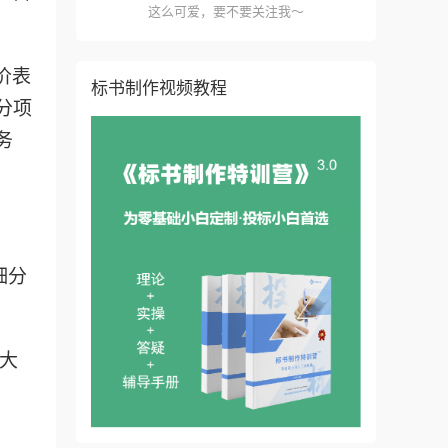
这么可爱，要不要关注我～
价表
标书制作视频教程
分项
务
细分
，大