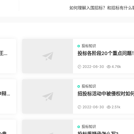
如何理解入围招标？和招标有什么
投标知识
王条
投标各阶段20个重点问题
2022-06-30
4.76k
投标知识
申辩被
招投标活动中被侵权时如
权？
2022-06-30
2.51k
投标知识
个典型
投标质疑函怎么写?