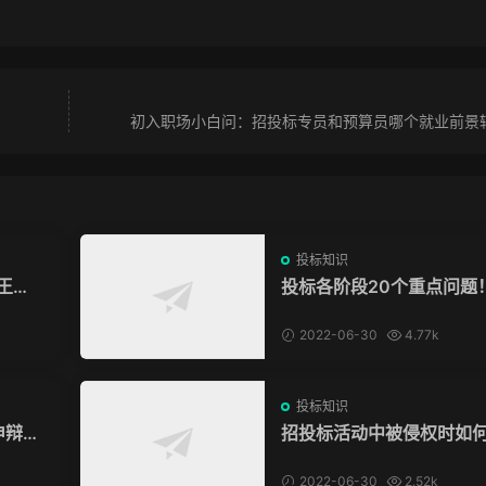
初入职场小白问：招投标专员和预算员哪个就业前景
投标知识
王条
投标各阶段20个重点问题
2022-06-30
4.77k
投标知识
申辩被
招投标活动中被侵权时如
权？
2022-06-30
2.52k