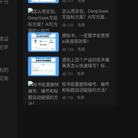
107
免费
十分
怎么用豆包、DeepSeek
写投标方案？Ai写方案的
小技巧
120
免费
做标书，一定要学会使用
建设
ai来提高效率！
初步
139
免费
遇到上百个产品的技术偏
离表怎么快速填写？标书
制的
制作技巧！
121
免费
定新
标书批量删除编号、编号
和标题自动链接的方法！
119
免费