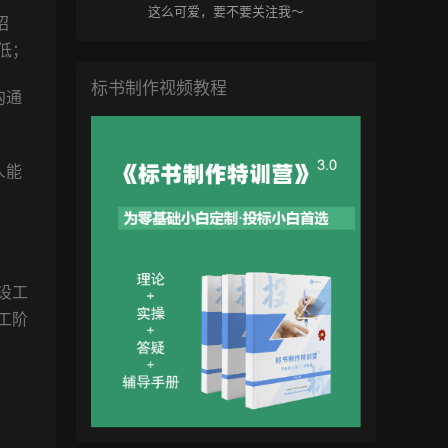
这么可爱，要不要关注我～
招
低；
标书制作视频教程
沟通
人能
设工
工阶