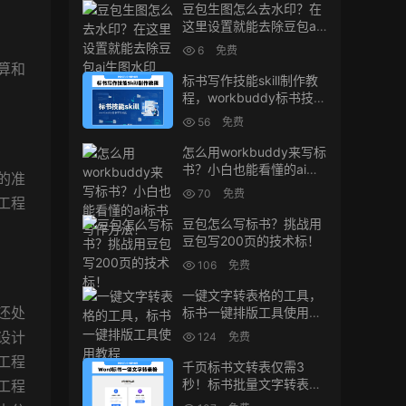
豆包生图怎么去水印？在
这里设置就能去除豆包ai
生图水印
6
免费
算和
标书写作技能skill制作教
程，workbuddy标书技能
生成教程
56
免费
怎么用workbuddy来写标
书？小白也能看懂的ai标
的准
书写作方法！
70
免费
工程
豆包怎么写标书？挑战用
豆包写200页的技术标！
106
免费
一键文字转表格的工具，
还处
标书一键排版工具使用教
程
设计
124
免费
工程
千页标书文转表仅需3
秒！标书批量文字转表格
工程
的小工具！