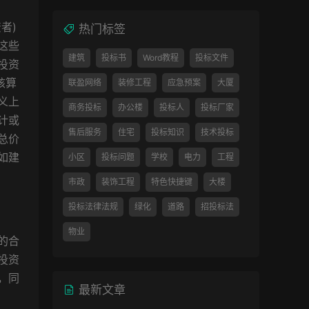
者)
热门标签
这些
建筑
投标书
Word教程
投标文件
投资
核算
联盈网络
装修工程
应急预案
大厦
义上
商务投标
办公楼
投标人
投标厂家
计或
售后服务
住宅
投标知识
技术投标
总价
如建
小区
投标问题
学校
电力
工程
市政
装饰工程
特色快捷键
大楼
投标法律法规
绿化
道路
招投标法
物业
的合
投资
，同
最新文章