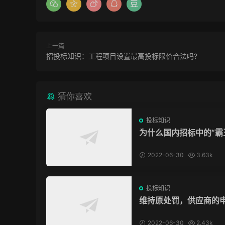
上一篇
招投标知识：工程项目设置最高投标限价合法吗?
猜你喜欢
投标知识
为什么国内招标中的“霸
款”我们拿他没脾气？
2022-06-30
3.63k
投标知识
维持原处罚，供应商的
驳回，冤吗？
2022-06-30
2.43k