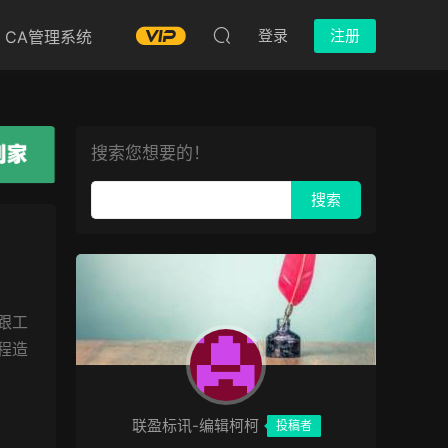
登录
注册
CA管理系统
搜索您想要的！
跟工
程造
联盈标讯-编辑柯柯
投稿者