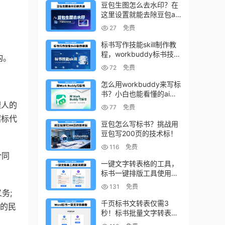
豆包生图怎么去水印？在
这里设置就能去除豆包ai
生图水印
27
免费
标书写作技能skill制作教
程，workbuddy标书技能
构。
生成教程
72
免费
怎么用workbuddy来写标
书？小白也能看懂的ai标
书写作方法！
理人的
77
免费
招标代
豆包怎么写标书？挑战用
豆包写200页的技术标！
116
免费
合同
一键文字转表格的工具，
标书一键排版工具使用教
程
131
免费
务;
千页标书文转表仅需3
应的民
秒！标书批量文字转表格
的小工具！