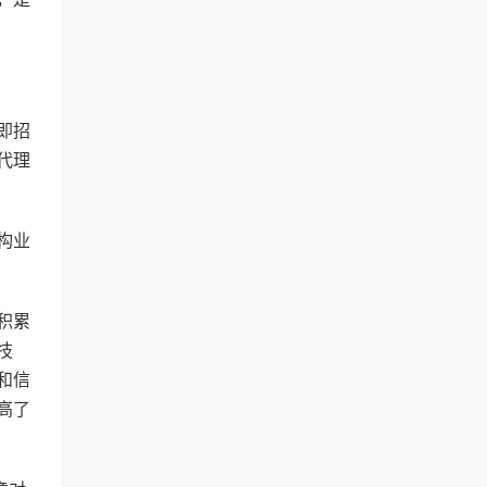
即招
代理
构业
积累
技
和信
高了