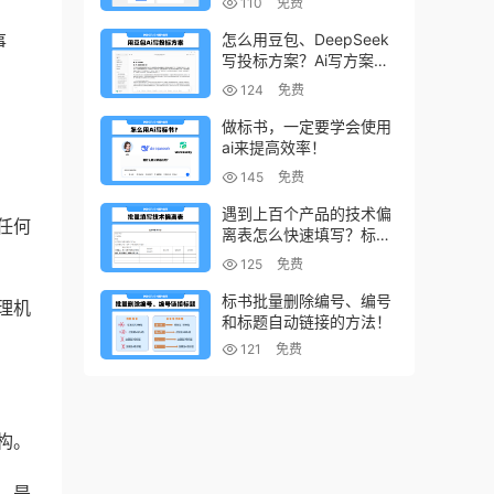
110
免费
怎么用豆包、DeepSeek
事
写投标方案？Ai写方案的
小技巧
124
免费
做标书，一定要学会使用
ai来提高效率！
145
免费
遇到上百个产品的技术偏
任何
离表怎么快速填写？标书
制作技巧！
125
免费
标书批量删除编号、编号
理机
和标题自动链接的方法！
121
免费
构。
，是