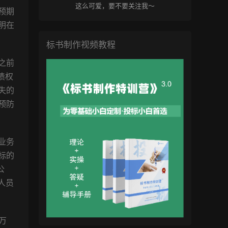
这么可爱，要不要关注我～
预期
明在
标书制作视频教程
之前
债权
失的
预防
业务
标的
公
人员
万