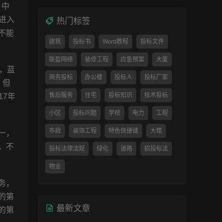
）中
经进入
热门标签
不能
建筑
投标书
Word教程
投标文件
联盈网络
装修工程
应急预案
大厦
日，蓝
商务投标
办公楼
投标人
投标厂家
。但
售后服务
住宅
投标知识
技术投标
17年
小区
投标问题
学校
电力
工程
市政
装饰工程
特色快捷键
大楼
一，
，不
投标法律法规
绿化
道路
招投标法
物业
务，
的第
最新文章
的第