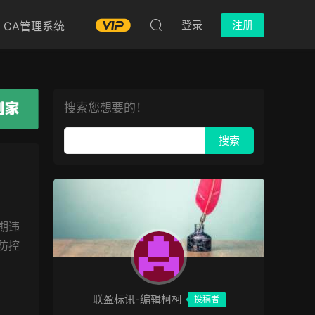
登录
注册
CA管理系统
搜索您想要的！
期违
防控
联盈标讯-编辑柯柯
投稿者