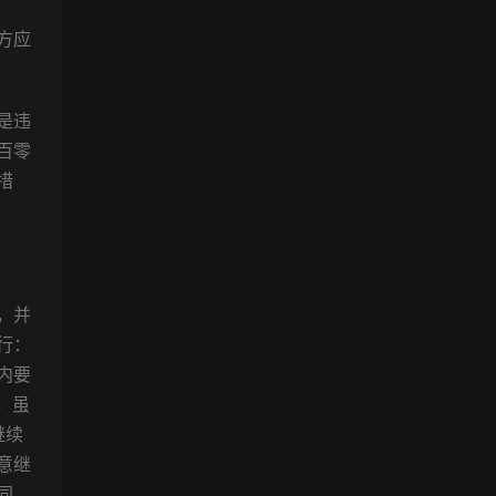
方应
是违
百零
措
，并
行：
内要
，虽
继续
意继
同