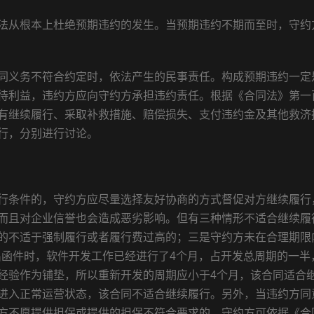
法从根本上杜绝预期违约的发生。当预期违约不期而至时，守约
同义务不符合约定时，依法产生的民事责任。构成预期违约一定
待利益，违约方应向守约方承担违约责任。根据《合同法》第一
有继续履行、采取补救措施、赔偿损失、支付违约金及其他救济
行，分别进行讨论。
行条件的，守约方应尽量选择友好协商的方式督促对方继续履行
而且对企业信誉也会造成恶劣影响。但有三种情形不适合继续履
的不适于强制履行或者履行费过高的；三是守约方未在合理期限
发出函件时，软件开发工作已经进行了4个月，占开发总周期的一半
经验作为铺垫，所以重新开发的周期应小于4个月，该合同适合
进入正常运营状态，该合同不适合继续履行。另外，当违约方同
方不愿提供担保或提供的担保不符合要求的，守约方可依据《合