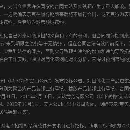
来，对当今世界许多国家的合同立法及实践都产生了重大影响。
，一方明确表示其在履行期到来后将不履行合同，或者其行为表
期违约，后者称为默示预期违约。
预见自己将来可能承担的义务和享有的权利，但合同履行期到来
云“未到期限之债务等于无债务”，但在合同合法有效的前提下，
，应受到法律的保护，否则会导致现实违约的增加和违约导致损
结合工作实践，通过对简化案例的对比分析，来探讨预期违约的
任公司（以下简称“黑山公司”）发布招标公告，对固体化工产品包装
分别为聚乙烯产品装卸业务承揽、橡胶产品装卸业务承揽，合同
12月31日。2015年2月10日，天达劳务有限公司（以下简称“天达
同。2015年11月1日，天达公司向黑山公司发函，明确表示“劳务
10%装卸业务”。
告，对电子招投标系统软件开发项目进行招标，该项目标的额为200