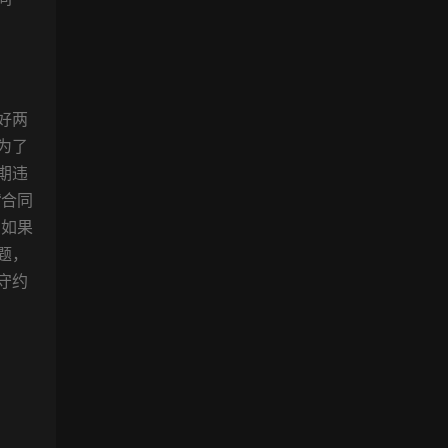
好两
为了
期违
“合同
，如果
题，
守约