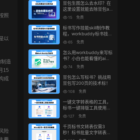
豆包生图怎么去水印？在
这里设置就能去除豆包ai
生图水印
按照
15
免费
标书写作技能skill制作教
程，workbuddy标书技能
是以
生成教程
65
免费
怎么用workbuddy来写标
书？小白也能看懂的ai标
的制造
书写作方法！
74
免费
15
豆包怎么写标书？挑战用
构成
豆包写200页的技术标！
108
免费
一键文字转表格的工具，
标书一键排版工具使用教
程
127
免费
千页标书文转表仅需3
风险
秒！标书批量文字转表格
的小工具！
主要