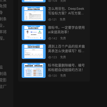
108
免费
免预
怎么用豆包、DeepSeek
身
写投标方案？Ai写方案的
小技巧
制条
121
免费
业，
做标书，一定要学会使用
ai来提高效率！
率将
程，
142
免费
遇到上百个产品的技术偏
离表怎么快速填写？标书
制作技巧！
123
免费
标书批量删除编号、编号
监
和标题自动链接的方法！
制造
120
免费
营影
驻厂