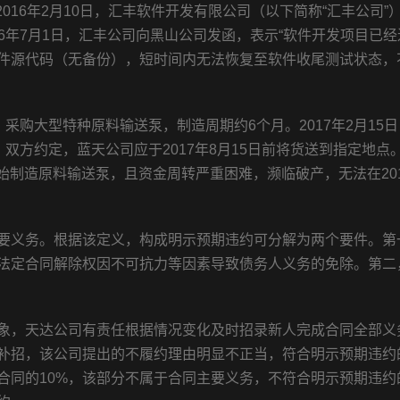
日。2016年2月10日，汇丰软件开发有限公司（以下简称“汇丰公司”
016年7月1日，汇丰公司向黑山公司发函，表示“软件开发项目已
件源代码（无备份），短时间内无法恢复至软件收尾测试状态，
，采购大型特种原料输送泵，制造周期约6个月。2017年2月15
双方约定，蓝天公司应于2017年8月15日前将货送到指定地点
开始制造原料输送泵，且资金周转严重困难，濒临破产，无法在20
要义务。根据该定义，构成明示预期违约可分解为两个要件。第
法定合同解除权因不可抗力等因素导致债务人义务的免除。第二
象，天达公司有责任根据情况变化及时招录新人完成合同全部义
补招，该公司提出的不履约理由明显不正当，符合明示预期违约
合同的10%，该部分不属于合同主要义务，不符合明示预期违约