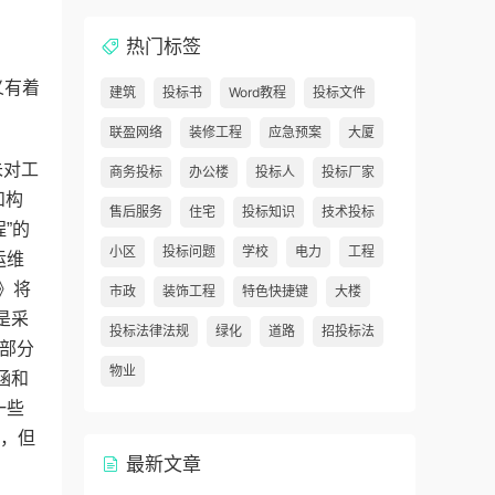
热门标签
义有着
建筑
投标书
Word教程
投标文件
联盈网络
装修工程
应急预案
大厦
未对工
商务投标
办公楼
投标人
投标厂家
和构
售后服务
住宅
投标知识
技术投标
”的
小区
投标问题
学校
电力
工程
运维
》将
市政
装饰工程
特色快捷键
大楼
是采
投标法律法规
绿化
道路
招投标法
一部分
物业
涵和
一些
”，但
最新文章