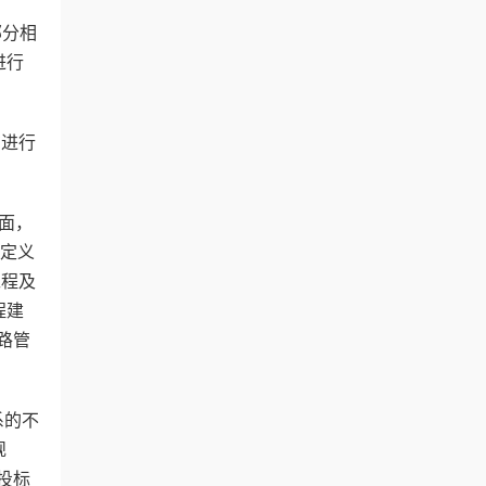
部分相
进行
在进行
面，
的定义
工程及
程建
路管
系的不
规
投标