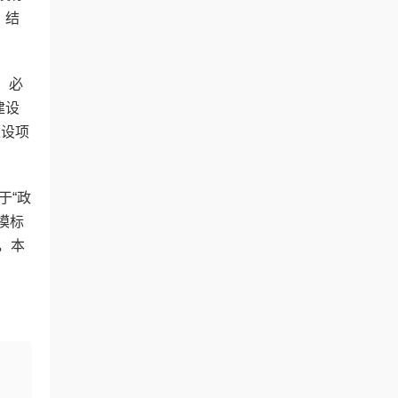
。结
，必
建设
建设项
于“政
模标
，本