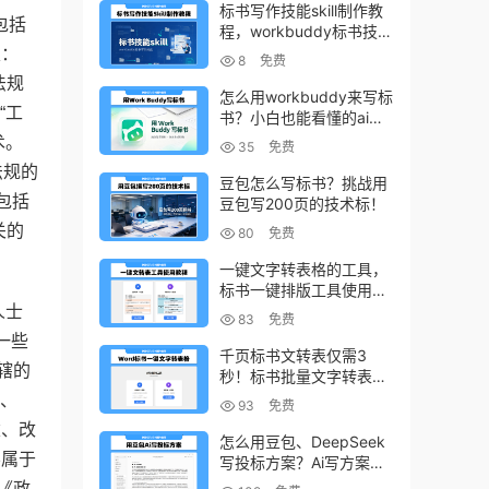
标书写作技能skill制作教
包括
程，workbuddy标书技能
生成教程
定：
8
免费
法规
怎么用workbuddy来写标
“工
书？小白也能看懂的ai标
书写作方法！
术。
35
免费
法规的
豆包怎么写标书？挑战用
包括
豆包写200页的技术标！
关的
80
免费
一键文字转表格的工具，
标书一键排版工具使用教
程
人士
83
免费
一些
千页标书文转表仅需3
辖的
秒！标书批量文字转表格
的小工具！
新、
93
免费
建、改
怎么用豆包、DeepSeek
不属于
写投标方案？Ai写方案的
小技巧
《政