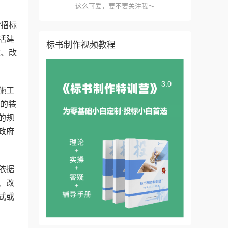
这么可爱，要不要关注我～
“招标
括建
标书制作视频教程
建、改
施工
独的装
的规
政府
依据
、改
式或