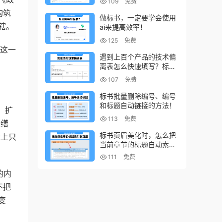
109
免费
构筑
做标书，一定要学会使用
辖。
ai来提高效率！
125
免费
”这一
遇到上百个产品的技术偏
离表怎么快速填写？标书
制作技巧！
107
免费
标书批量删除编号、编号
和标题自动链接的方法！
、扩
113
免费
修缮
标书页眉美化时，怎么把
际上只
当前章节的标题自动索引
到页眉上？
111
免费
的内
不把
变