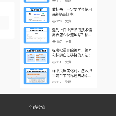
112
免费
做标书，一定要学会使用
ai来提高效率！
128
免费
遇到上百个产品的技术偏
离表怎么快速填写？标书
制作技巧！
107
免费
标书批量删除编号、编号
和标题自动链接的方法！
114
免费
标书页眉美化时，怎么把
当前章节的标题自动索引
到页眉上？
112
免费
全站搜索