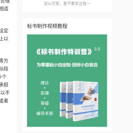
不合理
这么可爱，要不要关注我～
相适
标书制作视频教程
设定
止以
等方
标段
多个
承担
人以不
或者