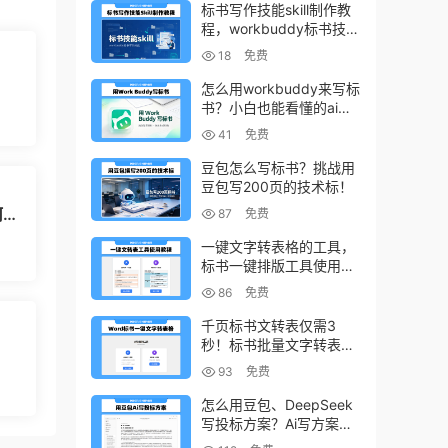
标书写作技能skill制作教
程，workbuddy标书技能
生成教程
18
免费
！
怎么用workbuddy来写标
书？小白也能看懂的ai标
书写作方法！
41
免费
豆包怎么写标书？挑战用
豆包写200页的技术标！
何维
87
免费
一键文字转表格的工具，
标书一键排版工具使用教
程
86
免费
千页标书文转表仅需3
秒！标书批量文字转表格
的小工具！
93
免费
怎么用豆包、DeepSeek
写投标方案？Ai写方案的
小技巧