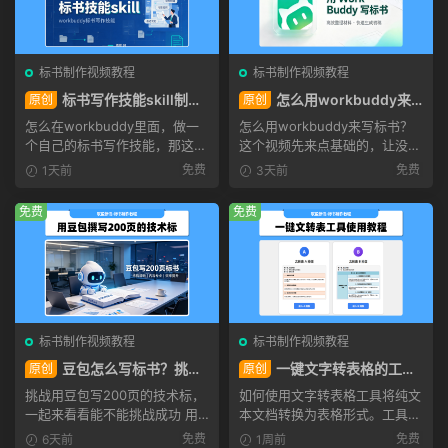
标书制作视频教程
标书制作视频教程
标书写作技能skill制作
怎么用workbuddy来
原创
原创
教程，workbuddy标书技能
写标书？小白也能看懂的ai标
怎么在workbuddy里面，做一
怎么用workbuddy来写标书？
生成教程
书写作方法！
个自己的标书写作技能，那这个
这个视频先来点基础的，让没有
视频分享一下最简单的制作...
用过的workbuddy的朋友先...
免费
免费
1天前
3天前
免费
免费
标书制作视频教程
标书制作视频教程
豆包怎么写标书？挑战
一键文字转表格的工
原创
原创
用豆包写200页的技术标！
具，标书一键排版工具使用教
挑战用豆包写200页的技术标，
如何使用文字转表格工具将纯文
程
一起来看看能不能挑战成功 用
本文档转换为表格形式。工具提
对话式的 AI 写方案，...
供两种排版模式：a排版...
免费
免费
6天前
1周前