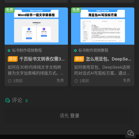
免费
免费
标书制作视频教程
标书制作视频教程
千页标书文转表仅需3
怎么用豆包、DeepSee
原创
原创
秒！标书批量文字转表格的小
k写投标方案？Ai写方案的小
如何在30秒内将纯文字文档转
如何使用豆包、DeepSeek这样
工具！
技巧
换为文字加表格的排版方式。通
的对话式AI写投标方案，通过对
过使用文转表工具，选择...
比使用提示词和不使用提...
免费
免费
2周前
2周前
评论
0
请先
登录