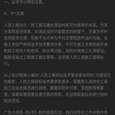
一，必须予以特别注意。
3、平*实用
人防工程设计、施工要正确处理战时和平时使用的关系。为充
分发挥投资效果，在满足战时功能要求的前提下，尽量为平时
使用提供方便，但绝不允许单为平时方便而损坏战时功能。在
施工中应严格按战术技术要求办事，不可为施工方便而损坏或
削弱工程抗力和密闭、防水等功能，如防护墙施工孔洞留设、
钢筋混凝土工程施工缝位置等，必须按人防工程施工规程执
行。
以上知识就是小编对“人防工程招标技术要求是如何的”问题进行
的解答，人防工程招标技术要求有很多，需要按人民防空工程
施工及验收规范进行验收，要做到防护可靠、坚固耐用等要
求。读者如果需要法律方面的帮助，欢迎到联盈标讯进行招标
相关咨询。
广告大师级【标书】制作超强实战：我们经常在工作中制作各