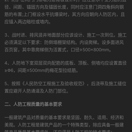
径、间距、锚固方向及锚固长度，同时应注意门洞四角斜向钢
筋的布置;上门框设水平抗爆梁时，其方向应朝向人防区内，且
应锚入两边暗柱或墙内。
3、战时进、排风竖井地面部分应该设计、施工一次到位。施工
必须满足以下要求：防倒塌棚架结构。内设爬梯。设多面进风
百页窗，其中靠爬梯侧为活置式，口径≥500×800mm。
4、人防地下室双层双向配筋的底板、顶板、侧墙均应设置直径
≥Φ6，间距≤500mm的梅花型拉结筋。
5、按照《人民防空工程施工及验收规范》，后浇带及施工缝位
置应避开人防通道及人防门部位。
二、人防工程质量的基本要求
一般建筑产品对质量的基本要求是坚固、耐久、适用、经济和
美观。人防工程是建筑产品的一个特殊类型，除应具备一般建