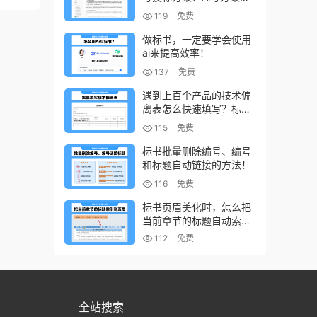
小技巧
119
免费
做标书，一定要学会使用
ai来提高效率！
137
免费
遇到上百个产品的技术偏
离表怎么快速填写？标书
制作技巧！
115
免费
标书批量删除编号、编号
和标题自动链接的方法！
116
免费
标书页眉美化时，怎么把
当前章节的标题自动索引
到页眉上？
112
免费
全站搜索