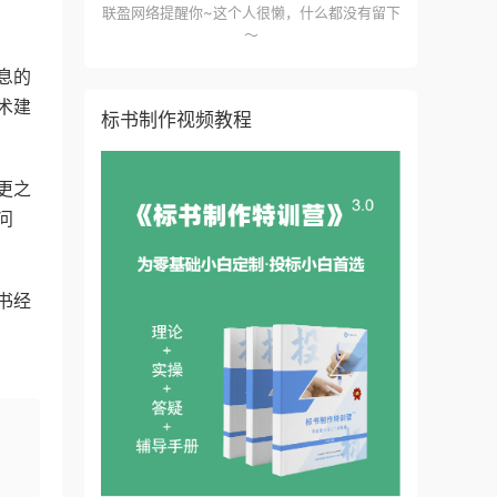
联盈网络提醒你~这个人很懒，什么都没有留下
～
息的
术建
标书制作视频教程
更之
问
书经