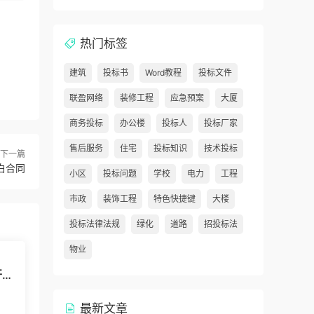
热门标签
建筑
投标书
Word教程
投标文件
联盈网络
装修工程
应急预案
大厦
商务投标
办公楼
投标人
投标厂家
售后服务
住宅
投标知识
技术投标
下一篇
白合同
小区
投标问题
学校
电力
工程
市政
装饰工程
特色快捷键
大楼
投标法律法规
绿化
道路
招投标法
物业
开招
最新文章