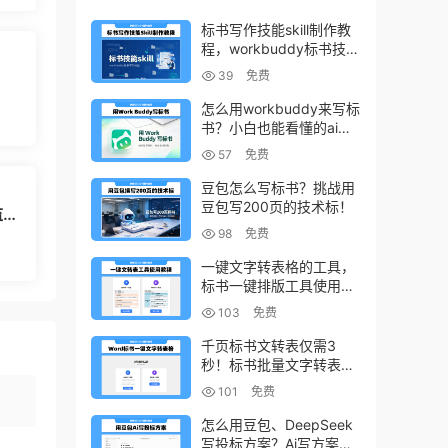
标书写作技能skill制作教
程，workbuddy标书技能
生成教程
39
免费
怎么用workbuddy来写标
书？小白也能看懂的ai标
书写作方法！
57
免费
豆包怎么写标书？挑战用
豆包写200页的技术标！
监控
系统
98
免费
一键文字转表格的工具，
标书一键排版工具使用教
程
103
免费
千页标书文转表仅需3
秒！标书批量文字转表格
的小工具！
101
免费
怎么用豆包、DeepSeek
写投标方案？Ai写方案的