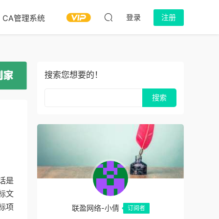
登录
注册
CA管理系统
搜索您想要的！
话是
标文
标项
联盈网络-小倩
订阅者