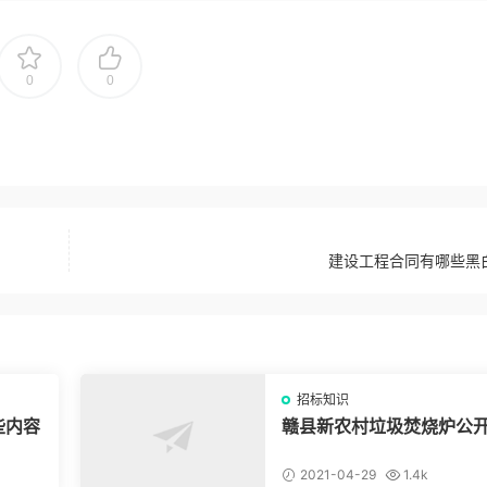
0
0
建设工程合同有哪些黑
招标知识
些内容
赣县新农村垃圾焚烧炉公
标补充公告
2021-04-29
1.4k