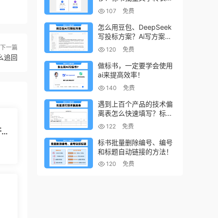
的小工具！
107
免费
怎么用豆包、DeepSeek
写投标方案？Ai写方案的
小技巧
下一篇
120
免费
么追回
做标书，一定要学会使用
ai来提高效率！
140
免费
遇到上百个产品的技术偏
离表怎么快速填写？标书
制作技巧！
122
免费
开招
标书批量删除编号、编号
和标题自动链接的方法！
120
免费