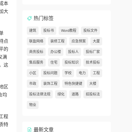
成本
加大
热门标签
建筑
投标书
Word教程
投标文件
单
特点
联盈网络
装修工程
应急预案
大厦
平的
商务投标
办公楼
投标人
投标厂家
仅满
售后服务
住宅
投标知识
技术投标
。这
小区
投标问题
学校
电力
工程
市政
装饰工程
特色快捷键
大楼
地区
会均
投标法律法规
绿化
道路
招投标法
物业
工程
质特
最新文章