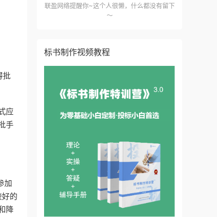
联盈网络提醒你~这个人很懒，什么都没有留下
～
标书制作视频教程
得批
式应
批手
参加
较好的
和降