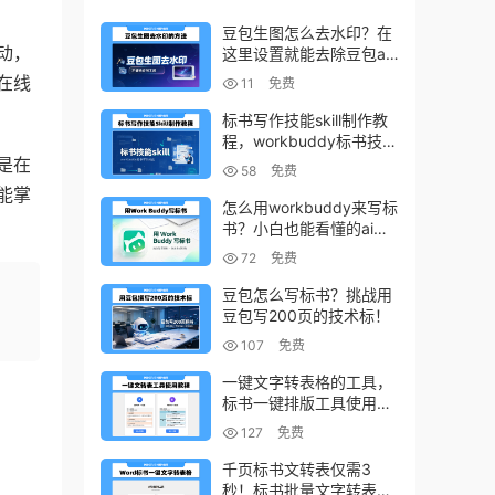
豆包生图怎么去水印？在
动，
这里设置就能去除豆包ai
生图水印
在线
11
免费
标书写作技能skill制作教
程，workbuddy标书技能
生成教程
是在
58
免费
能掌
怎么用workbuddy来写标
书？小白也能看懂的ai标
书写作方法！
72
免费
豆包怎么写标书？挑战用
豆包写200页的技术标！
107
免费
一键文字转表格的工具，
标书一键排版工具使用教
程
127
免费
千页标书文转表仅需3
秒！标书批量文字转表格