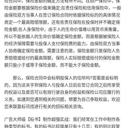
险合同中，保险金额的确定方法有所不同。在财产保险中，保
险金额要根据保险价值来确定;在责任保险和信用保险中，一般
由保险双方当事人在签订保险合同时依据保险标的的具体情况
商定—个最高赔偿限额，还有些责任保险在投保时并不确定保
险金额;在人身保险中，由于人的生命价值难以用货币来衡量，
所以不能依据人的生命价值确定保险金额，而是根据被保险人
的经济保障需要与投保人支付保险费的能力，由保险双方当事
人协商确定保险金额。需要注意的是，保险金额只是保险人负
责赔偿或给付的最高限额，保险人实际赔偿或给付的保险金数
额只能小于或等于保险金额，而不能大于保险金额。
那么，保险合同中会标明投保人的住所吗?答案是会标明
的，因为这关乎到保险人与投保人日后在签订合同之后所享受
的权益以及是否可以有效行驶自身的权益和保险公司应履行的
义务。如遇到您遇到相关的问题，想要为自己争取权益，欢迎
您来联盈标讯找进行有关的招标相关咨询。
广告大师级【标书】制作超强实战：我们经常在工作中制作各
种类型的标书。有的标书比较简单只有十几页；有的则比较复