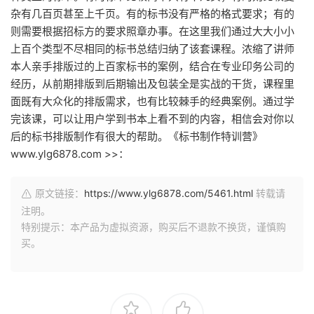
杂有几百页甚至上千页。有的标书没有严格的格式要求；有的
则需要根据招标方的要求照章办事。在这里我们通过大大小小
上百个类型不尽相同的标书总结归纳了该套课程。浓缩了讲师
本人亲手排版过的上百家标书的案例，结合在专业印务公司的
经历，从前期排版到后期输出及包装全是实战的干货，课程里
面既有大众化的排版需求，也有比较棘手的经典案例。通过学
完该课，可以让用户学到书本上看不到的内容，相信会对你以
后的标书排版制作有很大的帮助。《标书制作特训营》
www.ylg6878.com >>：
原文链接：
https://www.ylg6878.com/5461.html
转载请
注明。
特别提示：本产品为虚拟资源，购买后不退款不换货，谨慎购
买。