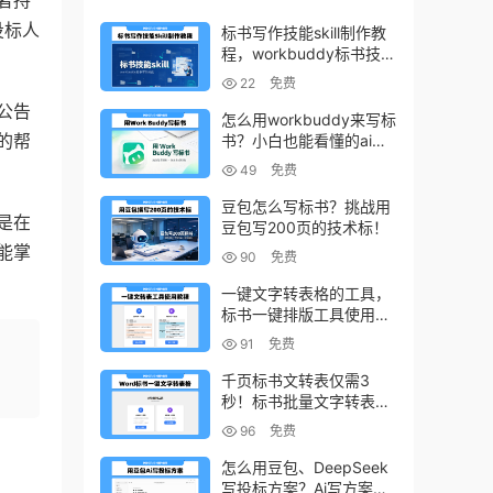
投标人
标书写作技能skill制作教
程，workbuddy标书技能
生成教程
22
免费
公告
怎么用workbuddy来写标
的帮
书？小白也能看懂的ai标
书写作方法！
49
免费
豆包怎么写标书？挑战用
是在
豆包写200页的技术标！
能掌
90
免费
一键文字转表格的工具，
标书一键排版工具使用教
程
91
免费
千页标书文转表仅需3
秒！标书批量文字转表格
的小工具！
96
免费
怎么用豆包、DeepSeek
写投标方案？Ai写方案的