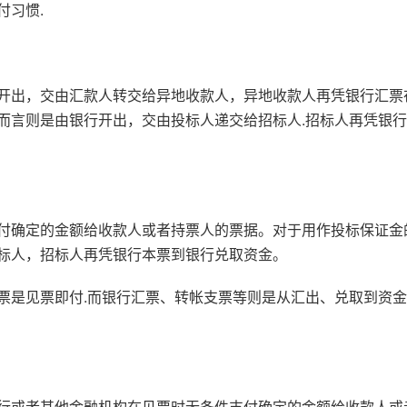
付习惯.
开出，交由汇款人转交给异地收款人，异地收款人再凭银行汇票
而言则是由银行开出，交由投标人递交给招标人.招标人再凭银
付确定的金额给收款人或者持票人的票据。对于用作投标保证金
标人，招标人再凭银行本票到银行兑取资金。
票是见票即付.而银行汇票、转帐支票等则是从汇出、兑取到资
行或者其他金融机构在见票时无条件支付确定的金额给收款人或