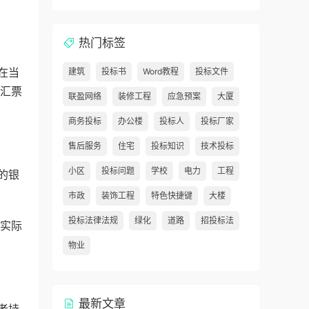
热门标签
在当
建筑
投标书
Word教程
投标文件
行汇票
联盈网络
装修工程
应急预案
大厦
商务投标
办公楼
投标人
投标厂家
售后服务
住宅
投标知识
技术投标
小区
投标问题
学校
电力
工程
的银
市政
装饰工程
特色快捷键
大楼
投标法律法规
绿化
道路
招投标法
金实际
物业
最新文章
者持