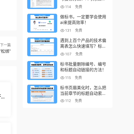
小技巧
114
免费
做标书，一定要学会使用
ai来提高效率！
131
免费
遇到上百个产品的技术偏
下一篇
离表怎么快速填写？标书
松绑”
制作技巧！
107
免费
标书批量删除编号、编号
和标题自动链接的方法！
115
免费
标书页眉美化时，怎么把
当前章节的标题自动索引
开招
到页眉上？
112
免费