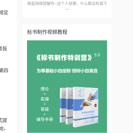
联盈网络提醒你~这个人很懒，什么都没有留下
～
规定
标书制作视频教程
者投
第四
式提
始，