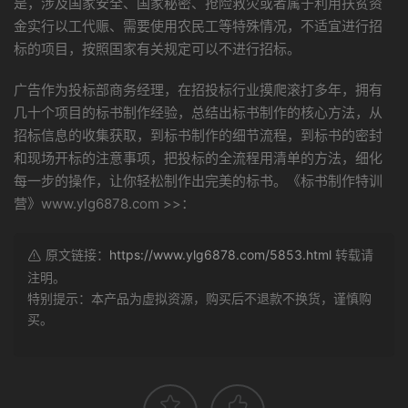
是，涉及国家安全、国家秘密、抢险救灾或者属于利用扶贫资
金实行以工代赈、需要使用农民工等特殊情况，不适宜进行招
标的项目，按照国家有关规定可以不进行招标。
广告作为投标部商务经理，在招投标行业摸爬滚打多年，拥有
几十个项目的标书制作经验，总结出标书制作的核心方法，从
招标信息的收集获取，到标书制作的细节流程，到标书的密封
和现场开标的注意事项，把投标的全流程用清单的方法，细化
每一步的操作，让你轻松制作出完美的标书。《标书制作特训
营》www.ylg6878.com >>：
原文链接：
https://www.ylg6878.com/5853.html
转载请
注明。
特别提示：本产品为虚拟资源，购买后不退款不换货，谨慎购
买。