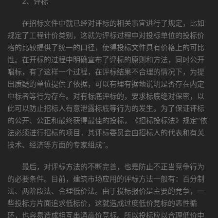
2、评标
在招标文件中就已经对评标的相关事宜进行了规定，比如
规定了工程计价类别，这就为评标过程中对投标单位的投标价
格的比较提供了统一的口径，使得投标文件具有价格上的可比
性。在开标的过程中明确宣布了评标的原则和方法，同时公开
唱标，有了这样一个过程，在评标结果不合理的情况下，为提
出质疑的单位提供了依据，可以有理有据地说明是否存在内定
中标者等行为存在。对有标底评标的，要求标底绝对保密，以
此可以防止招标人有意泄露标底等行为的发生。为了保证评标
的公开、公正和最终获得最佳的投标，《招标投标法》规定“依
法必须进行招标的项目，其评标委员会由招标人的代表和有关
技术、经济等方面的专家组成”。
最后，对评标方法的不断完善，也是防止不正当竞争行为
的必要条件。目前，建筑市场应用的评标方法一般有：百分制
法、两阶段法、合理低价法。由于投标报价是主要的竞争，一
些投标方片面追求低标价，这就造成过度低价竞标的恶性循
环，也容易造成相互串通高价竞标。所以投标应以合理低价中