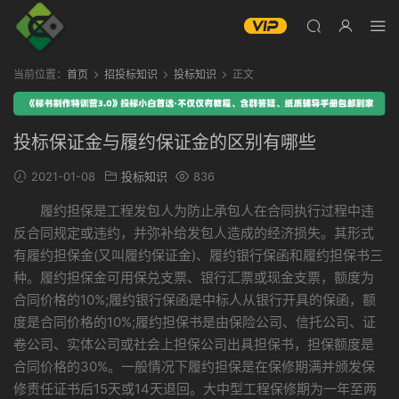
当前位置：
首页
招投标知识
投标知识
正文
投标保证金与履约保证金的区别有哪些
2021-01-08
投标知识
836
履约担保是工程发包人为防止承包人在合同执行过程中违
反合同规定或违约，并弥补给发包人造成的经济损失。其形式
有履约担保金(又叫履约保证金)、履约银行保函和履约担保书三
种。履约担保金可用保兑支票、银行汇票或现金支票，额度为
合同价格的10%;履约银行保函是中标人从银行开具的保函，额
度是合同价格的10%;履约担保书是由保险公司、信托公司、证
卷公司、实体公司或社会上担保公司出具担保书，担保额度是
合同价格的30%。一般情况下履约担保是在保修期满并颁发保
修责任证书后15天或14天退回。大中型工程保修期为一年至两