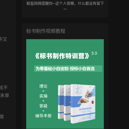
联盈网络提醒你~这个人很懒，什么都没有留下
～
标书制作视频教程
件又
就不
期末单
常