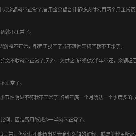
十万余额就不正常了;备用金余额合计都够支付公司两个月正常费
设备就不正常了。
合理解释不正常，都完工投产了还不转固定资产就不正常了。
货分文不收就不正常了;另外，欠供应商的账款半年不还，余额超
就不正常了。
业季节性明显不符就不正常了;临到年底一个月确认一个季度多的
成比例，固定费用能减少一半就不正常了。
很正常，但企业不能给出符合商业逻辑的解释，或是解释虽听起