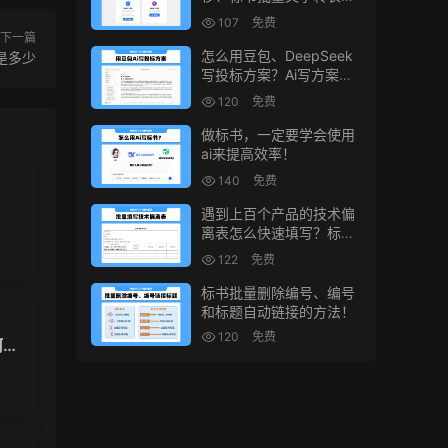
的小工具！
107
免费
下一篇
怎么用豆包、DeepSeek
是多少
写投标方案？Ai写方案的
小技巧
120
免费
做标书，一定要学会使用
ai来提高效率！
140
免费
！
遇到上百个产品的技术偏
离表怎么快速填写？标书
制作技巧！
122
免费
标书批量删除编号、编号
和标题自动链接的方法！
120
免费
何维