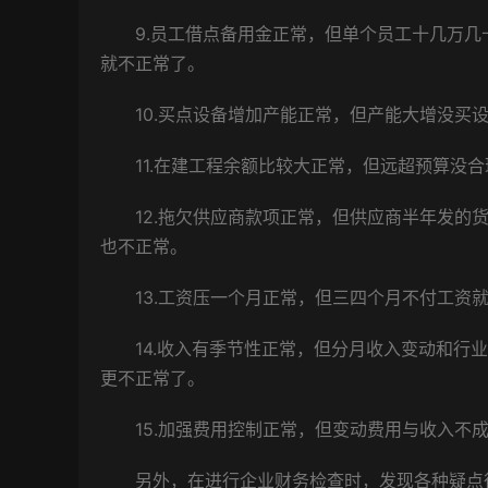
9.员工借点备用金正常，但单个员工十几万几
就不正常了。
10.买点设备增加产能正常，但产能大增没买
11.在建工程余额比较大正常，但远超预算没
12.拖欠供应商款项正常，但供应商半年发的
也不正常。
13.工资压一个月正常，但三四个月不付工资
14.收入有季节性正常，但分月收入变动和行
更不正常了。
15.加强费用控制正常，但变动费用与收入不
另外，在进行企业财务检查时，发现各种疑点