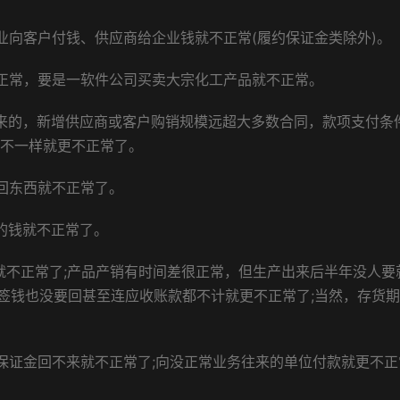
业向客户付钱、供应商给企业钱就不正常(履约保证金类除外)。
品正常，要是一软件公司买卖大宗化工产品就不正常。
起来的，新增供应商或客户购销规模远超大多数合同，款项支付条
大不一样就更不正常了。
回东西就不正常了。
的钱就不正常了。
就不正常了;产品产销有时间差很正常，但生产出来后半年没人要
签钱也没要回甚至连应收账款都不计就更不正常了;当然，存货
保证金回不来就不正常了;向没正常业务往来的单位付款就更不正