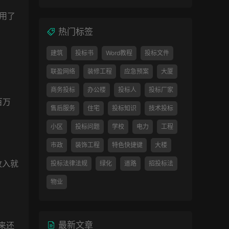
用了
热门标签
建筑
投标书
Word教程
投标文件
联盈网络
装修工程
应急预案
大厦
商务投标
办公楼
投标人
投标厂家
百万
售后服务
住宅
投标知识
技术投标
小区
投标问题
学校
电力
工程
市政
装饰工程
特色快捷键
大楼
收入就
投标法律法规
绿化
道路
招投标法
物业
最新文章
来还