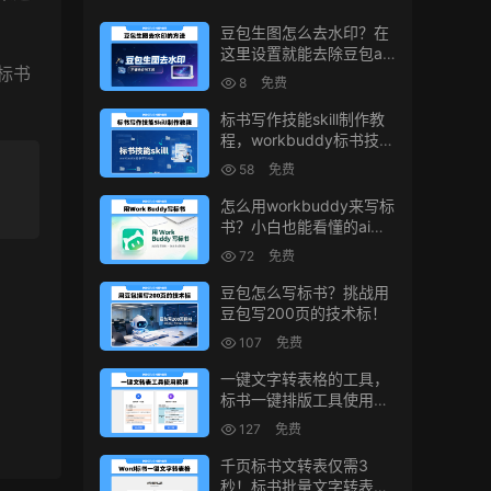
豆包生图怎么去水印？在
这里设置就能去除豆包ai
标书
生图水印
8
免费
标书写作技能skill制作教
程，workbuddy标书技能
生成教程
58
免费
怎么用workbuddy来写标
书？小白也能看懂的ai标
书写作方法！
72
免费
豆包怎么写标书？挑战用
豆包写200页的技术标！
107
免费
一键文字转表格的工具，
标书一键排版工具使用教
程
127
免费
千页标书文转表仅需3
秒！标书批量文字转表格