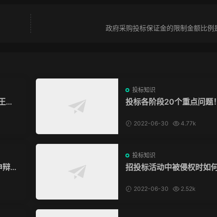
政府采购投标保证金的限制金额比例
投标知识
王条
投标各阶段20个重点问题
2022-06-30
4.77k
投标知识
申辩被
招投标活动中被侵权时如
权？
2022-06-30
2.52k