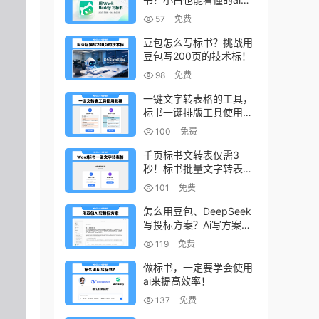
书写作方法！
57
免费
豆包怎么写标书？挑战用
豆包写200页的技术标！
98
免费
一键文字转表格的工具，
标书一键排版工具使用教
程
100
免费
千页标书文转表仅需3
秒！标书批量文字转表格
的小工具！
101
免费
怎么用豆包、DeepSeek
写投标方案？Ai写方案的
小技巧
119
免费
做标书，一定要学会使用
ai来提高效率！
137
免费