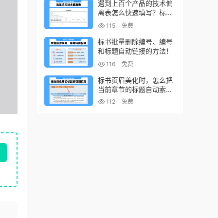
遇到上百个产品的技术偏
离表怎么快速填写？标书
制作技巧！
115
免费
标书批量删除编号、编号
和标题自动链接的方法！
116
免费
标书页眉美化时，怎么把
当前章节的标题自动索引
到页眉上？
112
免费