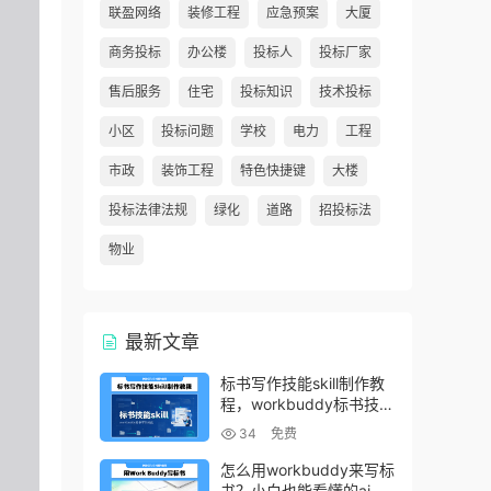
联盈网络
装修工程
应急预案
大厦
商务投标
办公楼
投标人
投标厂家
售后服务
住宅
投标知识
技术投标
小区
投标问题
学校
电力
工程
市政
装饰工程
特色快捷键
大楼
投标法律法规
绿化
道路
招投标法
物业
最新文章
标书写作技能skill制作教
程，workbuddy标书技能
生成教程
34
免费
怎么用workbuddy来写标
书？小白也能看懂的ai标