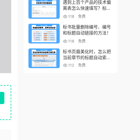
遇到上百个产品的技术偏
离表怎么快速填写？标书
制作技巧！
118
免费
标书批量删除编号、编号
和标题自动链接的方法！
118
免费
标书页眉美化时，怎么把
当前章节的标题自动索引
到页眉上？
112
免费