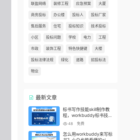
联盈网络
装修工程
应急预案
大厦
商务投标
办公楼
投标人
投标厂家
售后服务
住宅
投标知识
技术投标
小区
投标问题
学校
电力
工程
市政
装饰工程
特色快捷键
大楼
投标法律法规
绿化
道路
招投标法
物业
最新文章
标书写作技能skill制作教
程，workbuddy标书技能
生成教程
48
免费
怎么用workbuddy来写标
书？小白也能看懂的ai标