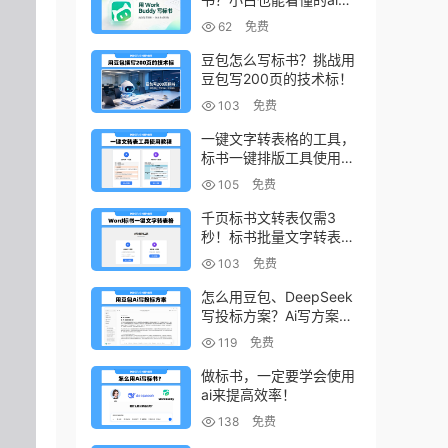
书写作方法！
62
免费
豆包怎么写标书？挑战用
豆包写200页的技术标！
103
免费
一键文字转表格的工具，
标书一键排版工具使用教
程
105
免费
千页标书文转表仅需3
秒！标书批量文字转表格
的小工具！
103
免费
怎么用豆包、DeepSeek
写投标方案？Ai写方案的
小技巧
119
免费
做标书，一定要学会使用
ai来提高效率！
138
免费