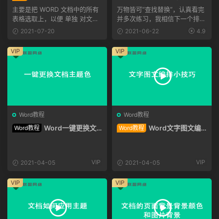
有表格选（office Word“wps
通配符用法详解
主要是把 WORD 文档中的所有
万物皆可“查找替换”，认真看完
不适用”）
表格选取上，以便 单独 对文档
并多次练习，我相信下一个排版
中的所有表格进行整体编...
大师就是你，这套掌法...
2021-07-20
2021-06-22
4.9
VIP
VIP
Word教程
Word教程
Word一键更换文
Word文字图文编
Word教程
Word教程
档主题色
排小技巧
VIP
VIP
2021-04-05
2021-04-05
VIP
VIP