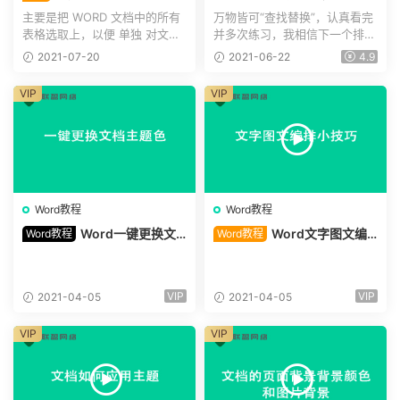
有表格选（office Word“wps
通配符用法详解
主要是把 WORD 文档中的所有
万物皆可“查找替换”，认真看完
不适用”）
表格选取上，以便 单独 对文档
并多次练习，我相信下一个排版
中的所有表格进行整体编...
大师就是你，这套掌法...
2021-07-20
2021-06-22
4.9
VIP
VIP
Word教程
Word教程
Word一键更换文
Word文字图文编
Word教程
Word教程
档主题色
排小技巧
VIP
VIP
2021-04-05
2021-04-05
VIP
VIP