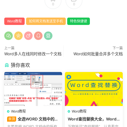
0
0
Word教程
如何将文档发送至手机
特色快捷键
上一篇
下一篇
Word多人在线同时修改一个文档
Word如何批量合并多个文档
猜你喜欢
Word教程
Word教程
全选WORD 文档中的所
Word查找替换大全，Word
亲测
有表格选（office Word“wps
通配符用法详解
主要是把 WORD 文档中的所有
万物皆可“查找替换”，认真看完