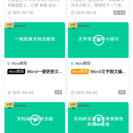
不适用”）
表格选取上，以便 单独 对文档
并多次练习，我相信下一个排版
中的所有表格进行整体编...
大师就是你，这套掌法...
2021-07-20
2021-06-22
4.9
VIP
VIP
Word教程
Word教程
Word一键更换文
Word文字图文编
Word教程
Word教程
档主题色
排小技巧
VIP
VIP
2021-04-05
2021-04-05
VIP
VIP