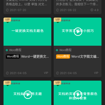
不适用”）
表格选取上，以便 单独 对文档
并多次练习，我相信下一个排版
中的所有表格进行整体编...
大师就是你，这套掌法...
2021-07-20
2021-06-22
4.9
VIP
VIP
Word教程
Word教程
Word一键更换文
Word文字图文编
Word教程
Word教程
档主题色
排小技巧
VIP
VIP
2021-04-05
2021-04-05
VIP
VIP