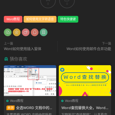
0
0
Word教程
如何使用文字转语音
特色快捷键
上一篇
下一篇
Word如何使用插入窗体
Word如何使用邮件合并功能
猜你喜欢
Word教程
Word教程
全选WORD 文档中的所
Word查找替换大全，Word
亲测
有表格选（office Word“wps
通配符用法详解
主要是把 WORD 文档中的所有
万物皆可“查找替换”，认真看完