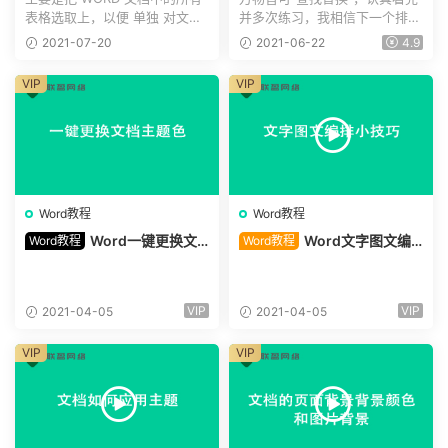
不适用”）
表格选取上，以便 单独 对文档
并多次练习，我相信下一个排版
中的所有表格进行整体编...
大师就是你，这套掌法...
2021-07-20
2021-06-22
4.9
VIP
VIP
Word教程
Word教程
Word一键更换文
Word文字图文编
Word教程
Word教程
档主题色
排小技巧
VIP
VIP
2021-04-05
2021-04-05
VIP
VIP