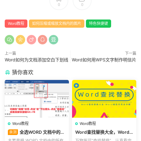
0
0
Word教程
如何压缩或缩放文档内的图片
特色快捷键
上一篇
下一篇
Word如何为文档添加空白下划线
Word如何用WPS文字制作明信片
猜你喜欢
Word教程
Word教程
全选WORD 文档中的所
Word查找替换大全，Word
亲测
有表格选（office Word“wps
通配符用法详解
主要是把 WORD 文档中的所有
万物皆可“查找替换”，认真看完