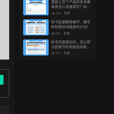
遇到上百个产品的技术偏
离表怎么快速填写？标书
制作技巧！
110
免费
标书批量删除编号、编号
和标题自动链接的方法！
115
免费
标书页眉美化时，怎么把
当前章节的标题自动索引
到页眉上？
112
免费