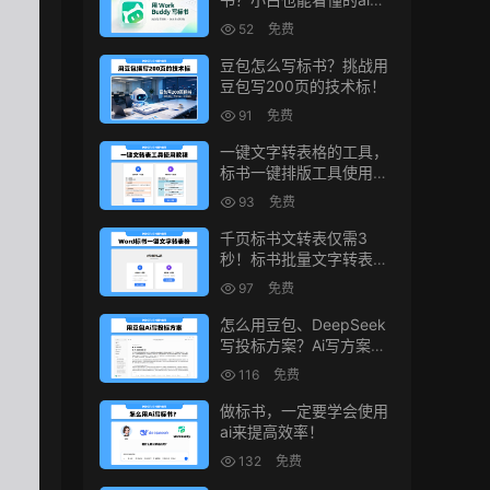
书写作方法！
52
免费
豆包怎么写标书？挑战用
豆包写200页的技术标！
91
免费
一键文字转表格的工具，
标书一键排版工具使用教
程
93
免费
千页标书文转表仅需3
秒！标书批量文字转表格
的小工具！
97
免费
怎么用豆包、DeepSeek
写投标方案？Ai写方案的
小技巧
116
免费
做标书，一定要学会使用
ai来提高效率！
132
免费