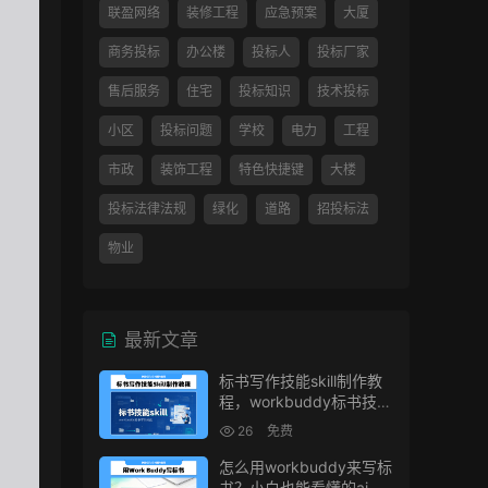
联盈网络
装修工程
应急预案
大厦
商务投标
办公楼
投标人
投标厂家
售后服务
住宅
投标知识
技术投标
小区
投标问题
学校
电力
工程
市政
装饰工程
特色快捷键
大楼
投标法律法规
绿化
道路
招投标法
物业
最新文章
标书写作技能skill制作教
程，workbuddy标书技能
生成教程
26
免费
怎么用workbuddy来写标
书？小白也能看懂的ai标