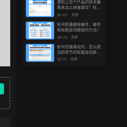
遇到上百个产品的技术偏
离表怎么快速填写？标书
制作技巧！
107
免费
标书批量删除编号、编号
和标题自动链接的方法！
113
免费
标书页眉美化时，怎么把
当前章节的标题自动索引
到页眉上？
111
免费