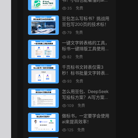
书写作方法！
35
免费
豆包怎么写标书？挑战用
豆包写200页的技术标！
79
免费
一键文字转表格的工具，
标书一键排版工具使用教
程
82
免费
千页标书文转表仅需3
秒！标书批量文字转表格
的小工具！
93
免费
怎么用豆包、DeepSeek
写投标方案？Ai写方案的
小技巧
109
免费
做标书，一定要学会使用
ai来提高效率！
125
免费