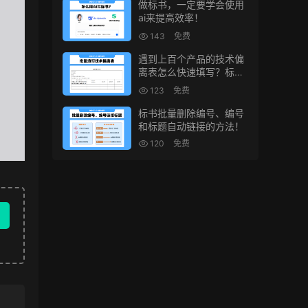
做标书，一定要学会使用
ai来提高效率！
143
免费
遇到上百个产品的技术偏
离表怎么快速填写？标书
制作技巧！
123
免费
标书批量删除编号、编号
和标题自动链接的方法！
120
免费