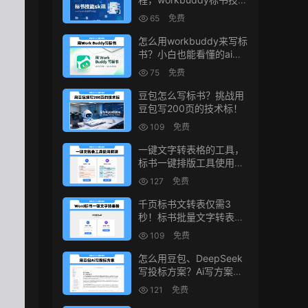
生成教程
65
免费
怎么用workbuddy来写标
书？小白也能看懂的ai标
书写作方法！
75
免费
豆包怎么写标书？挑战用
豆包写200页的技术标！
109
免费
一键文字转表格的工具，
标书一键排版工具使用教
程
127
免费
千页标书文转表仅需3
秒！标书批量文字转表格
的小工具！
109
免费
怎么用豆包、DeepSeek
写投标方案？Ai写方案的
小技巧
121
免费