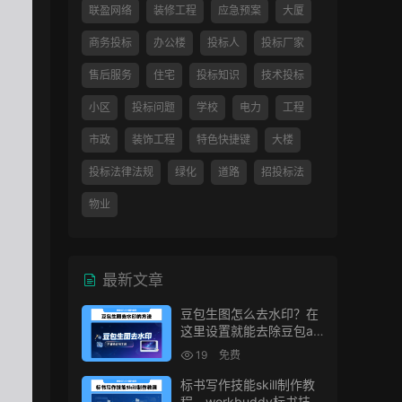
联盈网络
装修工程
应急预案
大厦
商务投标
办公楼
投标人
投标厂家
售后服务
住宅
投标知识
技术投标
小区
投标问题
学校
电力
工程
市政
装饰工程
特色快捷键
大楼
投标法律法规
绿化
道路
招投标法
物业
最新文章
豆包生图怎么去水印？在
这里设置就能去除豆包ai
生图水印
19
免费
标书写作技能skill制作教
程，workbuddy标书技能