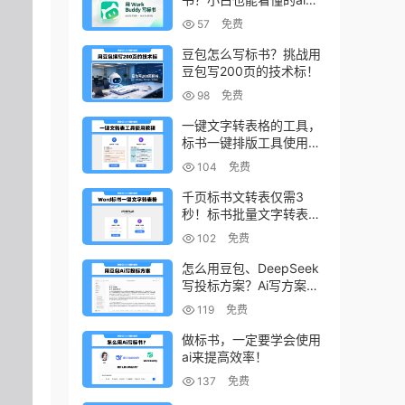
书写作方法！
57
免费
豆包怎么写标书？挑战用
豆包写200页的技术标！
98
免费
一键文字转表格的工具，
标书一键排版工具使用教
程
104
免费
千页标书文转表仅需3
秒！标书批量文字转表格
的小工具！
102
免费
怎么用豆包、DeepSeek
写投标方案？Ai写方案的
小技巧
119
免费
做标书，一定要学会使用
ai来提高效率！
137
免费