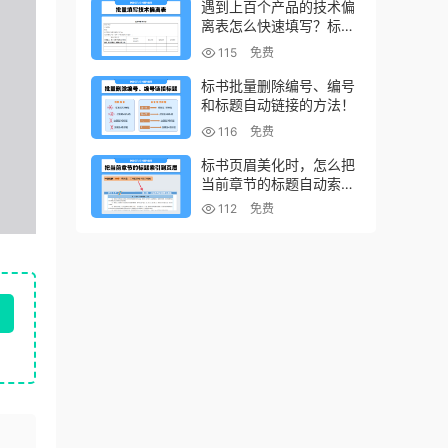
遇到上百个产品的技术偏
离表怎么快速填写？标书
制作技巧！
115
免费
标书批量删除编号、编号
和标题自动链接的方法！
116
免费
标书页眉美化时，怎么把
当前章节的标题自动索引
到页眉上？
112
免费