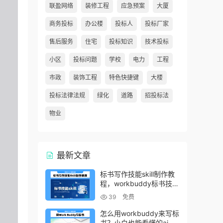
联盈网络
装修工程
应急预案
大厦
商务投标
办公楼
投标人
投标厂家
售后服务
住宅
投标知识
技术投标
小区
投标问题
学校
电力
工程
市政
装饰工程
特色快捷键
大楼
投标法律法规
绿化
道路
招投标法
物业
最新文章
标书写作技能skill制作教
程，workbuddy标书技能
生成教程
39
免费
怎么用workbuddy来写标
书？小白也能看懂的ai标