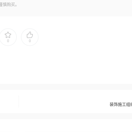
谨慎购买。
0
0
装饰施工组