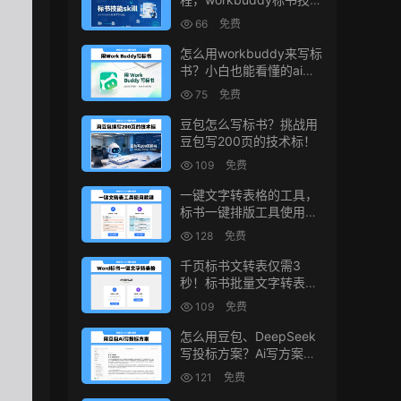
生成教程
66
免费
怎么用workbuddy来写标
书？小白也能看懂的ai标
书写作方法！
75
免费
豆包怎么写标书？挑战用
豆包写200页的技术标！
109
免费
一键文字转表格的工具，
标书一键排版工具使用教
程
128
免费
千页标书文转表仅需3
秒！标书批量文字转表格
的小工具！
109
免费
怎么用豆包、DeepSeek
写投标方案？Ai写方案的
小技巧
121
免费