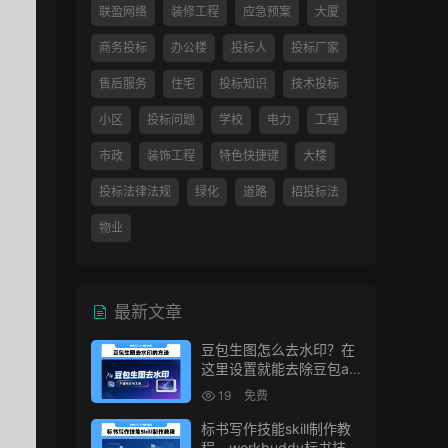
联盈网络
装修工程
应急预案
大厦
商务投标
办公楼
投标人
投标厂家
售后服务
住宅
投标知识
技术投标
小区
投标问题
学校
电力
工程
市政
装饰工程
特色快捷键
大楼
投标法律法规
绿化
道路
招投标法
物业
最新文章
豆包生图怎么去水印？在
这里设置就能去除豆包ai
生图水印
19
免费
标书写作技能skill制作教
程，workbuddy标书技能