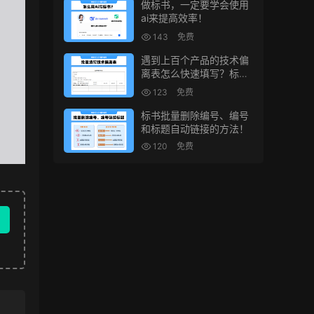
做标书，一定要学会使用
ai来提高效率！
143
免费
遇到上百个产品的技术偏
离表怎么快速填写？标书
制作技巧！
123
免费
标书批量删除编号、编号
和标题自动链接的方法！
120
免费