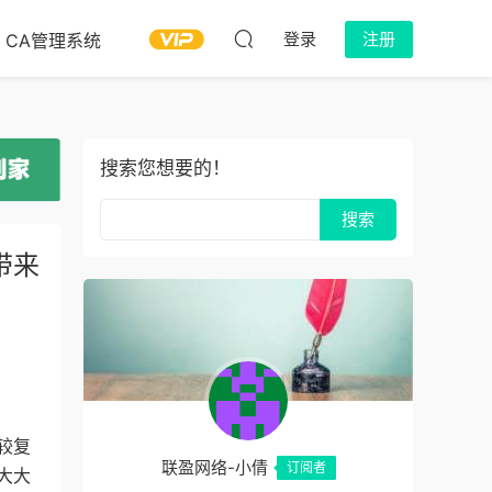
登录
注册
CA管理系统
搜索您想要的！
带来
较复
联盈网络-小倩
订阅者
大大