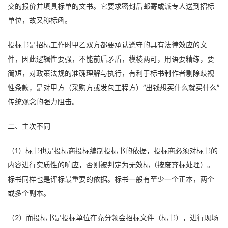
交的报价并填具标单的文书。它要求密封后邮寄或派专人送到招标
单位，故又称标函。
投标书是招标工作时甲乙双方都要承认遵守的具有法律效应的文
件，因此逻辑性要强，不能前后矛盾，模棱两可，用语要精练，要
简短，对政策法规的准确理解与执行，有利于标书制作者剔除歧视
性条款，是对甲方（采购方或发包工程方）“出钱想买什么就买什么”
传统观念的强力阻击。
二、主次不同
（1）标书也是投标商投标编制投标书的依据，投标商必须对标书的
内容进行实质性的响应，否则被判定为无效标（按废弃标处理）。
标书同样也是评标最重要的依据。标书一般有至少一个正本，两个
或多个副本。
（2）而投标书是投标单位在充分领会招标文件（标书），进行现场